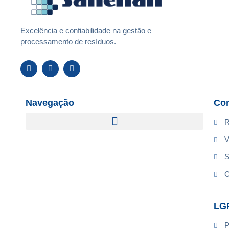
Excelência e confiabilidade na gestão e
processamento de resíduos.
Navegação
Con
R
V
S
O
LG
P