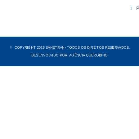
P
COPYRIGHT 2025 SANETRAN
- TODOS OS DIREITOS RESERVADOS.
DESENVOLVIDO POR: AGÊNCIA QUEROBINO