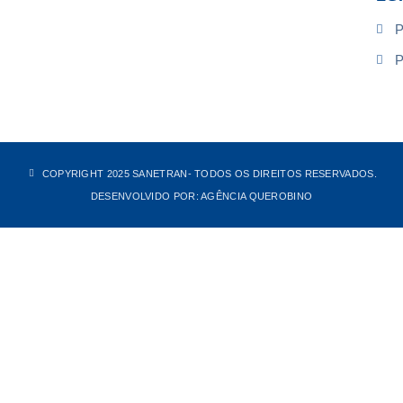
P
P
COPYRIGHT 2025 SANETRAN
- TODOS OS DIREITOS RESERVADOS.
DESENVOLVIDO POR: AGÊNCIA QUEROBINO