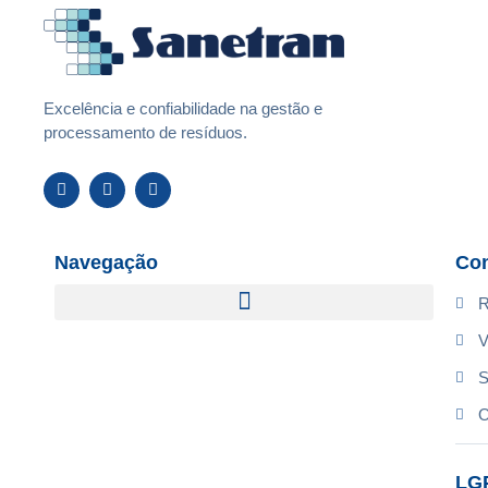
Excelência e confiabilidade na gestão e
processamento de resíduos.
Navegação
Con
R
V
S
O
LG