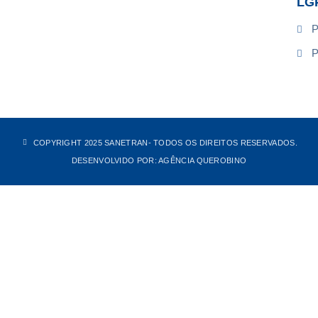
LG
P
P
COPYRIGHT 2025 SANETRAN
- TODOS OS DIREITOS RESERVADOS.
DESENVOLVIDO POR: AGÊNCIA QUEROBINO