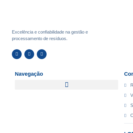
Excelência e confiabilidade na gestão e
processamento de resíduos.
Navegação
Con
R
V
S
O